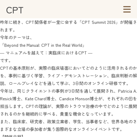
CPT
昨年に続き、CPT関係者が一堂に会する「CPT Summit 2026」が開催さ
れます。
今年のテーマは、
「Beyond the Manual: CPT in the Real World」
― マニュアルを越えて：実臨床におけるCPT ―
です。
CPTの基本原則が、実際の臨床場面においてどのように活用されるのか
を、事例に基づく学習、ライブ・デモンストレーション、臨床判断の解
説、ロールプレイなどを通して学ぶ、3日間のオンライン研修です。
今年は、同じクライエントの事例が3日間を通して展開され、Patricia A.
Resick博士、Kate Chard博士、Candice Monson博士が、それぞれの回を
担当します。CPTの理論が、実際のトラウマ治療の中でどのように展開
されるのかを継続的に学べる、貴重な機会となっています。
また、臨床家、研究者、政策立案者、学生、当事者など、世界各地のさ
まざまな立場の参加者が集う国際的なオンラインイベントです。
【開催日程】