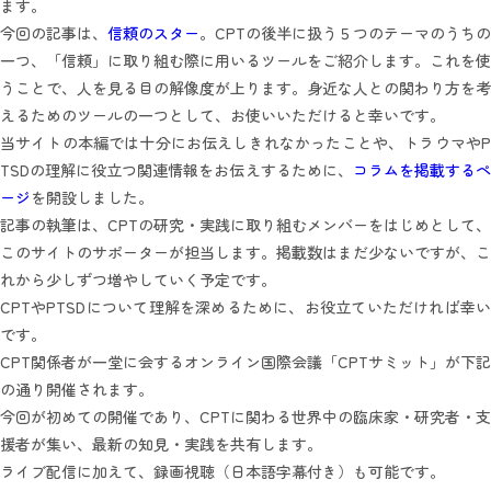
ます。
今回の記事は、
信頼のスター
。CPTの後半に扱う５つのテーマのうちの
一つ、「信頼」に取り組む際に用いるツールをご紹介します。これを使
うことで、人を見る目の解像度が上ります。身近な人との関わり方を考
えるためのツールの一つとして、お使いいただけると幸いです。
当サイトの本編では十分にお伝えしきれなかったことや、トラウマやP
TSDの理解に役立つ関連情報をお伝えするために、
コラムを掲載する
ージ
を開設しました。
記事の執筆は、CPTの研究・実践に取り組むメンバーをはじめとして、
このサイトのサポーターが担当します。掲載数はまだ少ないですが、こ
れから少しずつ増やしていく予定です。
CPTやPTSDについて理解を深めるために、お役立ていただければ幸い
です。
CPT関係者が一堂に会するオンライン国際会議「CPTサミット」が下記
の通り開催されます。
今回が初めての開催であり、CPTに関わる世界中の臨床家・研究者・支
援者が集い、最新の知見・実践を共有します。
ライブ配信に加えて、録画視聴（日本語字幕付き）も可能です。