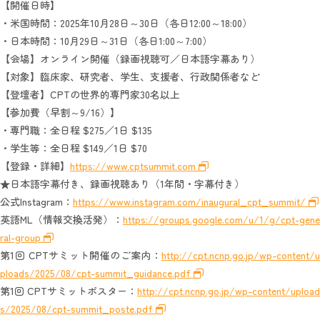
【開催日時】
・米国時間：2025年10月28日～30日（各日12:00～18:00）
・日本時間：10月29日～31日（各日1:00～7:00）
【会場】オンライン開催（録画視聴可／日本語字幕あり）
【対象】臨床家、研究者、学生、支援者、行政関係者など
【登壇者】CPTの世界的専門家30名以上
【参加費（早割～9/16）】
・専門職：全日程 $275／1日 $135
・学生等：全日程 $149／1日 $70
【登録・詳細】
https://www.cptsummit.com
★日本語字幕付き、録画視聴あり（1年間・字幕付き）
公式Instagram：
https://www.instagram.com/inaugural_cpt_summit/
英語ML（情報交換活発）：
https://groups.google.com/u/1/g/cpt-gene
ral-group
第1回 CPTサミット開催のご案内：
http://cpt.ncnp.go.jp/wp-content/u
ploads/2025/08/cpt-summit_guidance.pdf
第1回 CPTサミットポスター：
http://cpt.ncnp.go.jp/wp-content/upload
s/2025/08/cpt-summit_poste.pdf